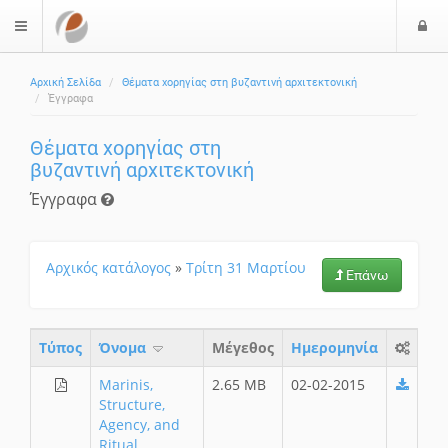
Ε
$langMenu
Αρχική Σελίδα
Θέματα χορηγίας στη βυζαντινή αρχιτεκτονική
Έγγραφα
Θέματα χορηγίας στη
βυζαντινή αρχιτεκτονική
Έγγραφα
Αρχικός κατάλογος
»
Τρίτη 31 Μαρτίου
Επάνω
Τύπος
Όνομα
Μέγεθος
Ημερομηνία
Marinis,
2.65 MB
02-02-2015
Structure,
Agency, and
Ritual