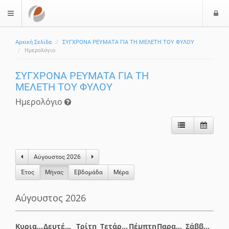
Ε
$langMenu
Αρχική Σελίδα
ΣΥΓΧΡΟΝΑ ΡΕΥΜΑΤΑ ΓΙΑ ΤΗ ΜΕΛΕΤΗ ΤΟΥ ΦΥΛΟΥ
Ημερολόγιο
ΣΥΓΧΡΟΝΑ ΡΕΥΜΑΤΑ ΓΙΑ ΤΗ
ΜΕΛΕΤΗ ΤΟΥ ΦΥΛΟΥ
Ημερολόγιο
Αύγουστος 2026
Έτος
Μήνας
Eβδομάδα
Μέρα
Αύγουστος 2026
Κυριακή
Δευτέρα
Τρίτη
Τετάρτη
Πέμπτη
Παρασκευή
Σάββατο