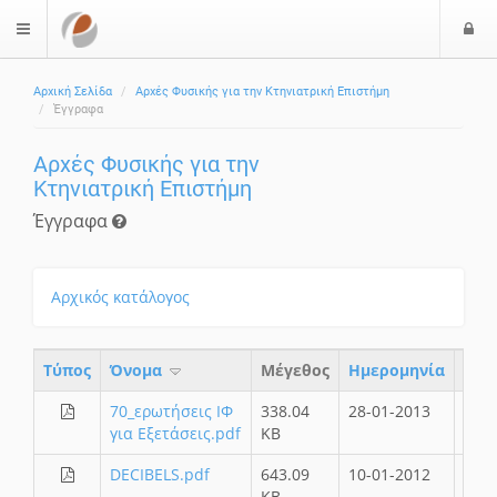
Ε
$langMenu
Αρχική Σελίδα
Αρχές Φυσικής για την Κτηνιατρική Επιστήμη
Έγγραφα
Αρχές Φυσικής για την
Κτηνιατρική Επιστήμη
Έγγραφα
Αρχικός κατάλογος
Τύπος
Όνομα
Μέγεθος
Ημερομηνία
70_ερωτήσεις ΙΦ
338.04
28-01-2013
για Εξετάσεις.pdf
KB
DECIBELS.pdf
643.09
10-01-2012
KB