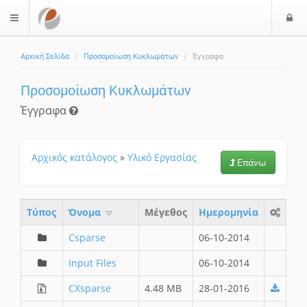
Ε
$langMenu
Αρχική Σελίδα
Προσομοίωση Κυκλωμάτων
Έγγραφα
Προσομοίωση Κυκλωμάτων
Έγγραφα
Αρχικός κατάλογος
»
Υλικό Εργασίας
Επάνω
Τύπος
Όνομα
Μέγεθος
Ημερομηνία
Csparse
06-10-2014
Input Files
06-10-2014
CXsparse
4.48 MB
28-01-2016