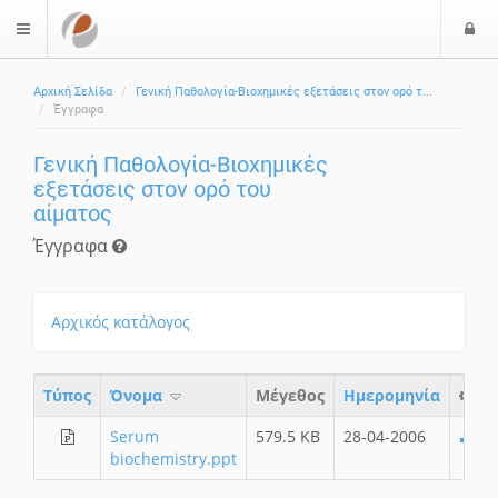
Ε
$langMenu
Αρχική Σελίδα
Γενική Παθολογία-Βιοχημικές εξετάσεις στον ορό τ...
Έγγραφα
Γενική Παθολογία-Βιοχημικές
εξετάσεις στον ορό του
αίματος
Έγγραφα
Αρχικός κατάλογος
Τύπος
Όνομα
Μέγεθος
Ημερομηνία
Serum
579.5 KB
28-04-2006
biochemistry.ppt