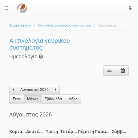
Ε
$langMenu
Αρχική Σελίδα
Ακτινολογία νευρικού συστήματος
Ημερολόγιο
Ακτινολογία νευρικού
συστήματος
Ημερολόγιο
Αύγουστος 2026
Έτος
Μήνας
Eβδομάδα
Μέρα
Αύγουστος 2026
Κυριακή
Δευτέρα
Τρίτη
Τετάρτη
Πέμπτη
Παρασκευή
Σάββατο