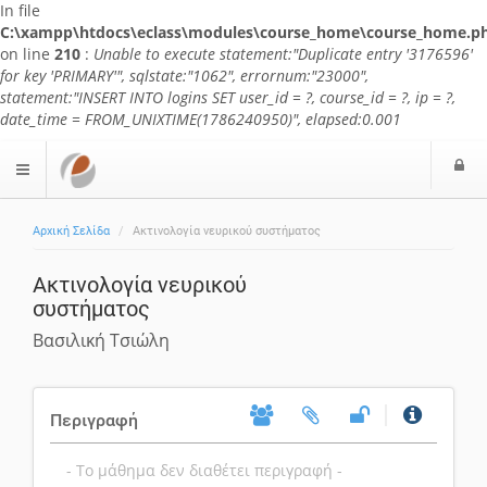
In file
C:\xampp\htdocs\eclass\modules\course_home\course_home.p
on line
210
:
Unable to execute statement:"Duplicate entry '3176596'
for key 'PRIMARY'", sqlstate:"1062", errornum:"23000",
statement:"INSERT INTO logins SET user_id = ?, course_id = ?, ip = ?,
date_time = FROM_UNIXTIME(1786240950)", elapsed:0.001
Ε
$langMenu
Αρχική Σελίδα
Ακτινολογία νευρικού συστήματος
Ακτινολογία νευρικού
συστήματος
Βασιλική Τσιώλη
Περιγραφή
- Το μάθημα δεν διαθέτει περιγραφή -