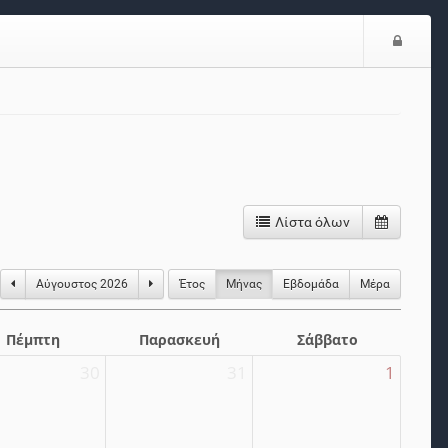
Είσο
Λίστα όλων
Αύγουστος 2026
Έτος
Μήνας
Eβδομάδα
Μέρα
Πέμπτη
Παρασκευή
Σάββατο
30
31
1