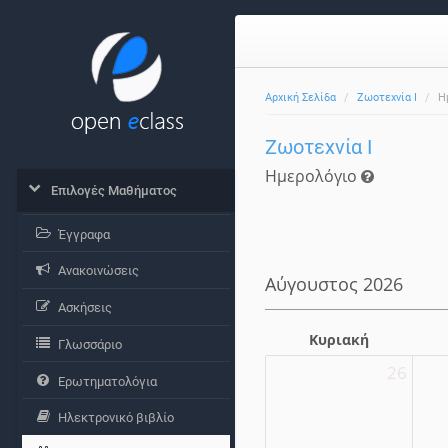
Αρχική Σελίδα
Ζωοτεχνία Ι
Η
Ζωοτεχνία Ι
Ημερολόγιο
Επιλογές Μαθήματος
Έγγραφα
Ανακοινώσεις
Αύγουστος 2026
Ασκήσεις
Κυριακή
Γλωσσάριο
26
Ερωτηματολόγια
Ηλεκτρονικό βιβλίο