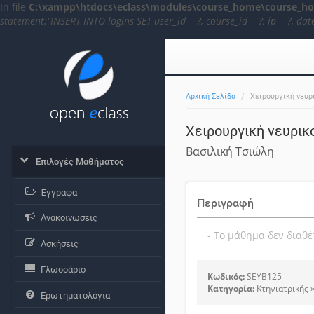
In file
C:\xampp\htdocs\eclass\modules\course_home\course_h
statement:"INSERT INTO logins SET user_id = ?, course_id = ?, ip = ?,
Αρχική Σελίδα
Χειρουργική νευρι
Χειρουργική νευρικο
Βασιλική Τσιώλη
Επιλογές Μαθήματος
Έγγραφα
Περιγραφή
Ανακοινώσεις
- Το μάθημα δεν διαθέ
Ασκήσεις
Γλωσσάριο
Κωδικός:
SEYB125
Κατηγορία:
Κτηνιατρικής 
Ερωτηματολόγια