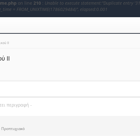
ome.php
on line
210
:
Unable to execute statement:"Duplicate entry '31
 date_time = FROM_UNIXTIME(1786029484)", elapsed:0.001
κού ΙΙ
ύ ΙΙ
τει περιγραφή -
» Προπτυχιακό