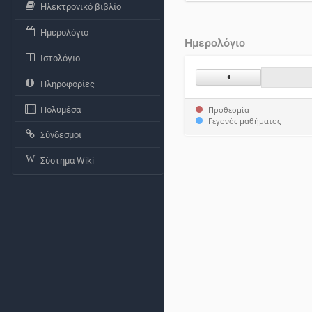
Ηλεκτρονικό βιβλίο
Ημερολόγιο
Ημερολόγιο
Ιστολόγιο
Προηγούμενος Μήνα
Πληροφορίες
Πολυμέσα
Προθεσμία
Γεγονός μαθήματος
Σύνδεσμοι
Σύστημα Wiki