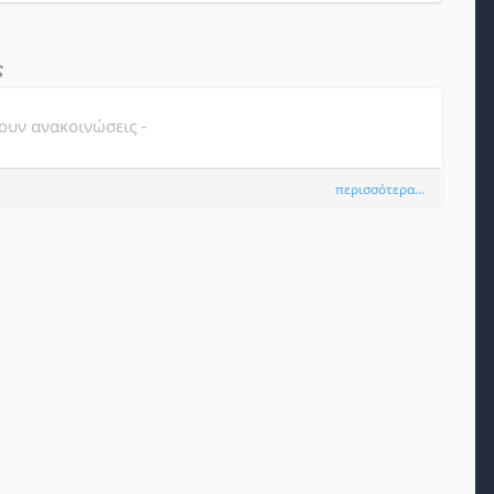
ς
ουν ανακοινώσεις -
περισσότερα…