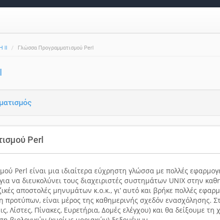
 ΙΙ
Γλώσσα Προγραμματισμού Perl
Ι
ματισμός
ισμού Perl
ύ Perl είναι μια ιδιαίτερα εύχρηστη γλώσσα με πολλές εφαρμογές
για να διευκολύνει τους διαχειριστές συστημάτων UNIX στην καθ
ικές αποστολές μηνυμάτων κ.ο.κ., γι’ αυτό και βρήκε πολλές εφαρ
η προτύπων, είναι μέρος της καθημερινής σχεδόν ενασχόλησης. Σ
ς, Λίστες, Πίνακες, Ευρετήρια, Δομές ελέγχου) και θα δείξουμε 
η βιολογικών (κυρίως μοριακών) δεδομένων.