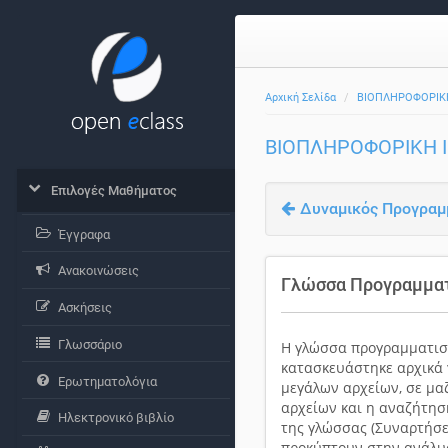
Αρχική Σελίδα
ΒΙΟΠΛΗΡΟΦΟΡΙΚΗ
ΒΙΟΠΛΗΡΟΦΟΡΙΚΗ Ι
Επιλογές Μαθήματος
Δυναμικός Προγραμ
Έγγραφα
Ανακοινώσεις
Γλώσσα Προγραμματ
Ασκήσεις
Γλωσσάριο
H γλώσσα προγραμματισμο
κατασκευάστηκε αρχικά 
Ερωτηματολόγια
μεγάλων αρχείων, σε μαζ
αρχείων και η αναζήτησ
Ηλεκτρονικό βιβλίο
της γλώσσας (Συναρτήσει
προκύπτουν στην ανάλυσ