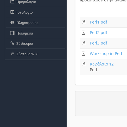
Ημερολόγιο
Ιστολόγιο
Perl1.pdf
Πληροφορίες
Perl2.pdf
Πολυμέσα
Perl3.pdf
Σύνδεσμοι
Workshop in Perl
Σύστημα Wiki
Κεφάλαιο 12
Perl