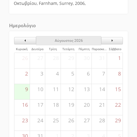
Οκτωβρίου, Farnham, Surrey, 2006,
Ημερολόγιο
Αύγουστος 2026
Προηγούμενος Μήνας
Επόμενος Μήν
Κυριακή
Δευτέρα
Τρίτη
Τετάρτη
Πέμπτη
Παρασκευή
Σάββατο
26
27
28
29
30
31
1
2
3
4
5
6
7
8
9
10
11
12
13
14
15
16
17
18
19
20
21
22
23
24
25
26
27
28
29
30
31
1
2
3
4
5