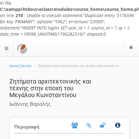
In file
C:\xampp\htdocs\eclass\modules\course_home\course_home.p
on line
210
:
Unable to execute statement:"Duplicate entry '3176596'
for key 'PRIMARY'", sqlstate:"1062", errornum:"23000",
statement:"INSERT INTO logins SET user_id = ?, course_id = ?, ip = ?,
date_time = FROM_UNIXTIME(1786282516)", elapsed:0
Ε
$langMenu
Αρχική Σελίδα
Ζητήματα αρχιτεκτονικής και τέχνης στην εποχή το...
Ζητήματα αρχιτεκτονικής και
τέχνης στην εποχή του
Μεγάλου Κωνσταντίνου
Ιωάννης Βαραλής
Περιγραφή