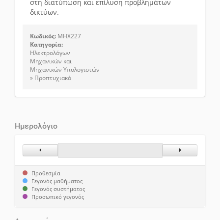
στη διατύπωση και επίλυση προβλημάτων
δικτύων.
Κωδικός:
MHX227
Κατηγορία:
Ηλεκτρολόγων
Μηχανικών και
Μηχανικών Υπολογιστών
» Προπτυχιακό
Ημερολόγιο
Προηγούμενος Μήνας
Επόμενος Μήν
Προθεσμία
Γεγονός μαθήματος
Γεγονός συστήματος
Προσωπικό γεγονός