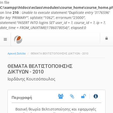
In file
C:\xampp\htdocs\eclass\modules\course_home\course_home.p
on line
210
:
Unable to execute statement:"Duplicate entry '3176596'
for key 'PRIMARY'", sqlstate:"1062", errornum:"23000",
statement:"INSERT INTO logins SET user_id = ?, course_id = ?, ip = ?,
date_time = FROM_UNIXTIME(1786078054)", elapsed:0
Ε
$langMenu
Αρχική Σελίδα
ΘΕΜΑΤΑ ΒΕΛΤΙΣΤΟΠΟΙΗΣΗΣ ΔΙΚΤΥΩΝ - 2010
ΘΕΜΑΤΑ ΒΕΛΤΙΣΤΟΠΟΙΗΣΗΣ
ΔΙΚΤΥΩΝ - 2010
Ιορδάνης Κουτσόπουλος
Περιγραφή
Βασική θεωρία Βελτιστοποίησης και εφαρμογές