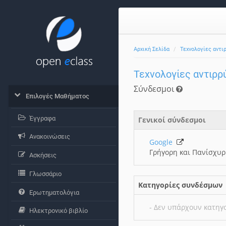
Αρχική Σελίδα
Τεχνολογίες αντι
Τεχνολογίες αντιρ
Σύνδεσμοι
Επιλογές Μαθήματος
Έγγραφα
Γενικοί σύνδεσμοι
Ανακοινώσεις
Google
Γρήγορη και Πανίσχυ
Ασκήσεις
Γλωσσάριο
Κατηγορίες συνδέσμων
Ερωτηματολόγια
- Δεν υπάρχουν κατηγ
Ηλεκτρονικό βιβλίο