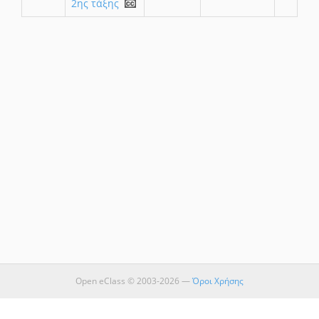
2ης τάξης
Open eClass © 2003-2026 —
Όροι Χρήσης